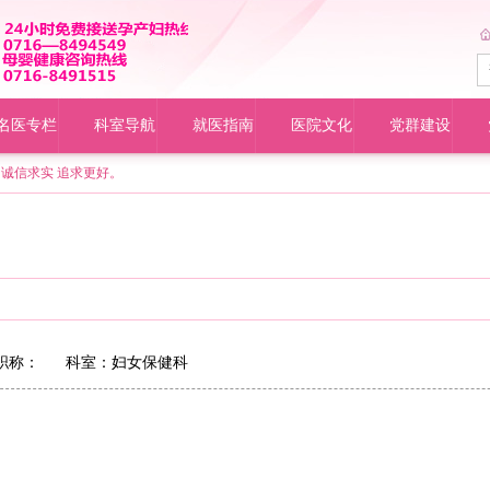
名医专栏
科室导航
就医指南
医院文化
党群建设
诚信求实 追求更好。
称： 科室：
妇女保健科