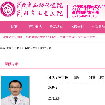
首页
医院概况
最新动态
名医专栏
科室导航
欢迎您访问荆州市妇幼保健院网站！妇儿至上 关爱仁爱 诚信求实 追求更好。
当前位置：
首页
>>
名医专栏
>> 医院专家
医院专家
姓名：王百祥
职称： 科室：
眼
职务：
主任医师