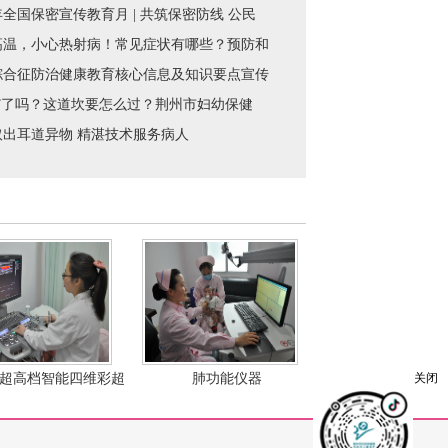
6年全国保密宣传教育月 | 共筑保密防线 公民
男性避孕药已完成临床试验。该药名叫RISUG，采用
高温，小心热射病！常见症状有哪些？预防和
综合征防治健康教育核心信息及知识要点宣传
更”了吗？这道坎要怎么过？荆州市妇幼保健
deo/2019/11/20/201911201574247354957_314_2.mp4"
取出耳道异物 精湛技术服务病人
较少见。 近日，荆州市妇幼保健院儿外科专家在为幼儿
关闭
超高档智能四维彩超
肺功能仪器
C13呼气试验