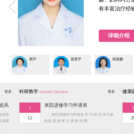
通知公告
08-04
一、项目编号 ZXGJ-20260716FW二、项目名称“五健”进校园筛
有丰富治疗经
名称：中国移动通信集团湖北有限
荆州市妇幼保健院环境监测服务招标（第二次）废标公
通知公告
08-04
一、项目基本情况项目名称：荆州市妇幼保健院环境监测服务招标（第二次）项目
标的原因截至获取采购文件的截止时间，获取采购文件的供
详细介绍
“五健”进校园筛查平台建设相关设备云服务租赁更正公
通知公告
07-27
一、项目基本情况1、原公告的采购项目编号：ZXGJ-20260716F
关设备云服务租赁3、首次公告日期：2026-07
荆州市妇幼保健院后勤保障部门诊手术室改建项目询价
易平
昌贵平
张崇媛
通知公告
07-27
荆州市妇幼保健院拟对后勤保障部门诊手术室改建项目进行采购，采
供应商参加报价服务。一、项目名称及编号：项目名称：
荆州市妇幼保健院五健筛查系统采购项目 竞争性磋商公
通知公告
07-24
项目概况 荆州市妇幼保健院五健筛查系统采购项目的潜在供应商应在荆
科研教学
健康
更多
更多
Scientific-Education
件，
【荆州晚报 】流感来袭，儿科迎来就诊高峰
媒体关注
塑造风
来院进修学习申请表
12-25
12月22日，进入冬至节气，又是一年流感高发季。近日，荆州市妇幼
1
人次。面对井喷式的流感高发期，医院高度重视，
加强医
来院进修学习申请表 学 习 科 目 学习者
12
2
【荆州电视台】婴幼儿阶段孩子的营养问题
媒体关注
众就医
姓名 选 送 单 位 填 表 日 期
11-27
市卫生
动”实