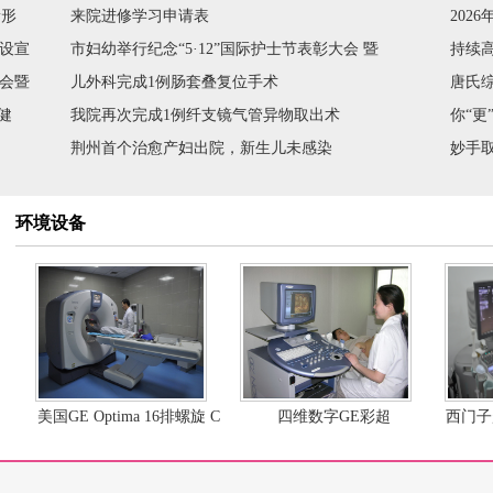
新形
来院进修学习申请表
202
【荆州晚报】打一针就能避孕？男性避孕针或将问世
号）要
媒体关注
11-27
树新风、
设宣
市妇幼举行纪念“5·12”国际护士节表彰大会 暨
打一针就能避孕？男性避孕针将问世。近日，据国外媒体报道，注射型
持续
清风行
注射的形式，可用来代替输精管切除术，目前已有303人
大会暨
儿外科完成1例肠套叠复位手术
唐氏
【荆州电视台】宝宝何时说话走路？
媒体关注
健
11-27
我院再次完成1例纤支镜气管异物取出术
你“
<p style="text-align: center;"><video src="http://v.jznews.com.cn/flv/vi
width="700" height="600" controls="cont
荆州首个治愈产妇出院，新生儿未感染
妙手
【荆州晚报】肚脐眼长包逾期不愈，脐疝修补术来缝补
媒体关注
11-12
小儿脐疝是小儿常见病，大多数患儿可自愈。2岁以上的脐疝患儿，比
园家长普及急救知识时，意外发现了一名罕见脐
环境设备
美国GE Optima 16排螺旋 C
四维数字GE彩超
西门子