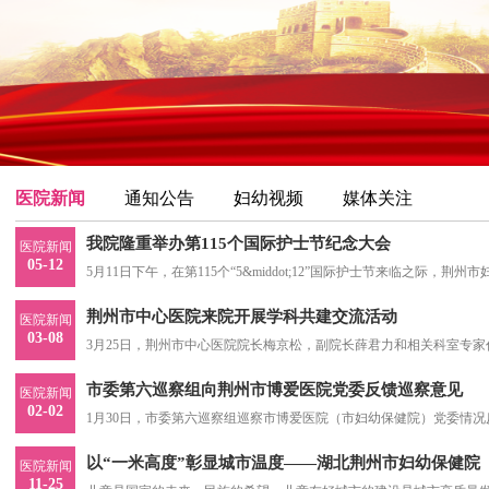
医院新闻
通知公告
妇幼视频
媒体关注
我院隆重举办第115个国际护士节纪念大会
医院新闻
05-12
5月11日下午，在第115个“5&middot;12”国际护士节来临之际
会。医院党委书记李江，院长汪建成，在
荆州市中心医院来院开展学科共建交流活动
医院新闻
03-08
3月25日，荆州市中心医院院长梅京松，副院长薛君力和相关科室专
谈活动。荆州市妇幼保健院党委书记李江，院长汪建成，
市委第六巡察组向荆州市博爱医院党委反馈巡察意见
医院新闻
02-02
1月30日，市委第六巡察组巡察市博爱医院（市妇幼保健院）党委情
起的紧迫感、慢不得的危机感、坐不住的责任感抓好巡
以“一米高度”彰显城市温度——湖北荆州市妇幼保健院
医院新闻
11-25