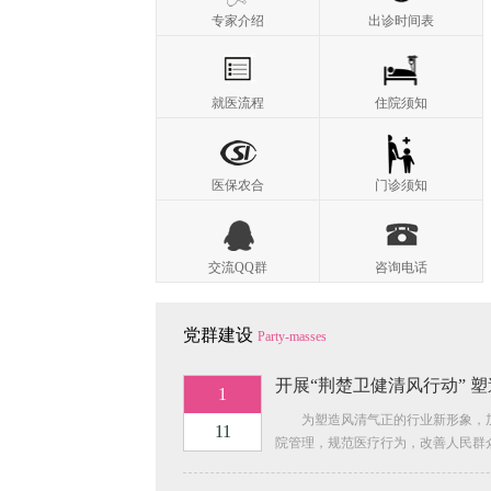
专家介绍
出诊时间表
就医流程
住院须知
医保农合
门诊须知
交流QQ群
咨询电话
党群建设
Party-masses
开展“荆楚卫健清风行动” 
1
为塑造风清气正的行业新形象，
11
院管理，规范医疗行为，改善人民群
体验，提升我院病人满意度，根据《
健康委关于印发开展“荆楚卫健清风行