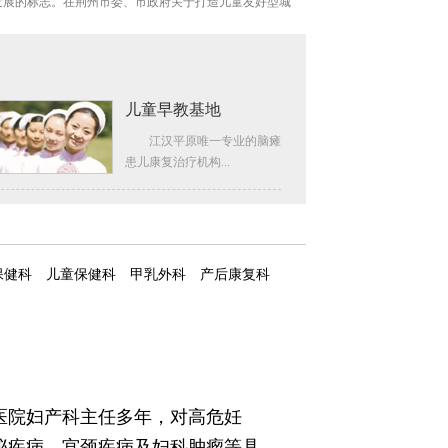
发展的标志。在荆州市委、市政府关于打造儿童友好型城
、
大会，宣布主要领导干部任命决定。经市委研究同意，汪建
儿童早教基地
loads/mch/default/2025/09/07/XvEbdyrAeF.mp4 " width="700"
江汉平原唯一专业的脑瘫
患儿康复治疗机构...
保健科
儿童保健科
甲乳外科
产后康复科
医院妇产科主任多年，对高危妊
泌疾病，宫颈疾病及妇科肿瘤等具