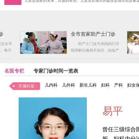
儿童是国家的未来，民族的希望。儿童友好城市的建设是城市高质量
市的战略部署下，一幅以儿童为中心、充满温情与关爱的
汪建成同志任党委副书记、院长，孙亮同志任党委委员
医院新闻
09-29
2025年9月29日上午，荆州市博爱医院（市妇幼保健院）召开干部
成同志任荆州市博爱医院（市妇幼保健院）党委副书记、
诊
全市首家助产士门诊
中医疗法治近视 荆州妇幼摘镜计划等你来
妇幼视频
09-10
<p style="text-align: center;"><video src="https://media.jznews.com.cn/up
院在全市
助产士门诊为准妈妈们详
height="600" controls="contro
”。每天
细讲解分娩相关知识，如临产
两岁娃吃坚果堵塞支气管 荆州妇幼“拆弹”救命
妇幼视频
针对想
征兆、分娩准备、待产过程...
08-16
名医专栏
专家门诊时间一览表
荆州妇幼中医健康夜市开幕 点亮健康夜生活
妇幼视频
08-06
儿内科
儿外科
新生儿科
妇科
产科
妇女
所属科室：
荆州市妇幼保健院儿童康复基地揭牌
妇幼视频
05-22
易平
护航新学期 荆州市妇幼开讲 “开学健康第一课”
妇幼视频
02-15
曾任三级综合
“五健”进校园筛查平台建设相关设备云服务租赁 成交
娠、妇科内分