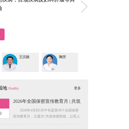
查平台建设相关设备云服务租赁三、中标（成交）信息 供应商
验
告
编号：HBT-404026093-264841二、项目废
W2、原公告的采购项目名称：“五健”进校园筛查平台建设相
王汉陵
陶芳
周铭
购方式：询价采购；资金来源：自筹资金；现邀请合格的
州市沙市区江汉路58号新时代大厦602室获取采购文
园地
更多
Healthy
2026年全国保密宣传教育月 | 共筑
保健院儿科的患儿数量猛增，最近一周平均每天挂号650
1
2026年4月到5月中旬是第38个全国保密
0
宣传教育月，主题为“共筑保密防线，公民人
人有责”。让我们一起筑牢维护党和国家秘密
安全的人民防线！你必须了解的保密知识