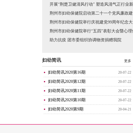
开展“荆楚卫健清风行动” 塑造风清气正行业
施方案的通知》（荆卫发〔2020〕34
求，医院将于2020年在院内开展以“
荆州市妇幼保健院启动第二十一个党风廉政建
扬正气、正行风”为宗旨的“荆楚卫健
荆州市妇幼保健院举行庆祝建党99周年纪念
动”，制定以下实施方案：
荆州市妇幼保健院举行“五四”表彰大会暨心理
助力抗疫 团市委组织协调物资捐赠我院
妇幼简讯
更多
妇幼简讯2020第16期
20-07-22
妇幼简讯2020第12期
20-07-22
妇幼简讯2020第11期
20-07-22
妇幼简讯2020第10期
20-07-22
妇幼简讯2020第9期
20-04-21
素检测仪
五分类血球分析仪
全自动生化分析仪